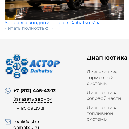
Заправка кондиционера в Daihatsu Mira
читать полностью
Диагностика
Диагностика
тормозной
системы
+7 (812) 445-43-12
Диагностика
ходовой части
Заказать звонок
Диагностика
ПН-ВС С 9 ДО 21
топливной
системы
mail@astor-
daihatsu.ru